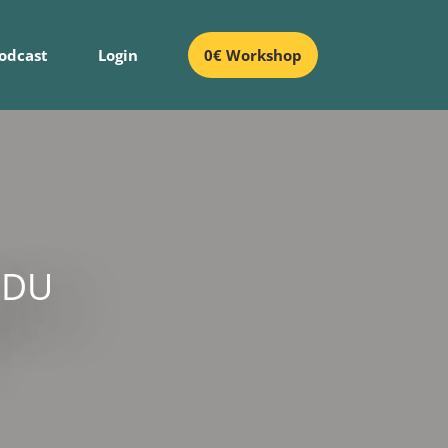
Podcast
Login
0€ Workshop
 DU