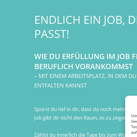
ENDLICH EIN JOB, D
PASST!
WIE DU ERFÜLLUNG IM JOB 
BERUFLICH VORANKOMMST
– MIT EINEM ARBEITSPLATZ, IN DEM D
ENTFALTEN KANNST
Spürst du tief in dir, dass da noch mehr mögl
Um 
Job gibt dir nicht den Raum, es zu zeigen?
Ger
Tec
auf
Zählst du innerlich die Tage bis zum Wochen