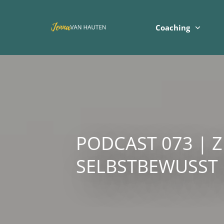
Coaching
PODCAST 073 | Z
SELBSTBEWUSST 