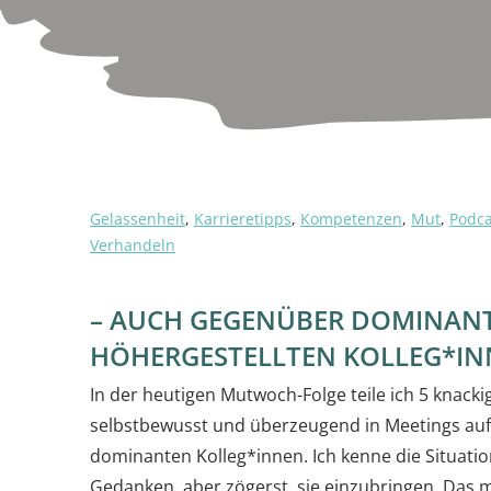
Gelassenheit
,
Karrieretipps
,
Kompetenzen
,
Mut
,
Podca
Verhandeln
– AUCH GEGENÜBER DOMINAN
HÖHERGESTELLTEN KOLLEG*IN
In der heutigen Mutwoch-Folge teile ich 5 knackig
selbstbewusst und überzeugend in Meetings auft
dominanten Kolleg*innen. Ich kenne die Situatio
Gedanken, aber zögerst, sie einzubringen. Das mus