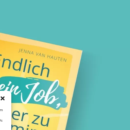
um
Ds