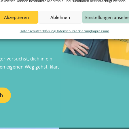
ückziehst, können bestimmte Merkmale und Funktionen beeinträchtigt werden.
 bis zur Rente?“
Akzeptieren
Ablehnen
Einstellungen anseh
ch dir, wie du dein
en ganz persönlichen
Datenschutzerklärung
Datenschutzerklärung
Impressum
und einzigartigen Stärken
ger versuchst, dich in ein
n eigenen Weg gehst, klar,
ch