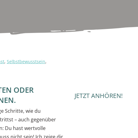
st
,
Selbstbewusstsein
,
TEN ODER
JETZT ANHÖREN!
NEN.
e Schritte, wie du
rittst – auch gegenüber
n: Du hast wertvolle
s nicht sein! Ich zeige dir,