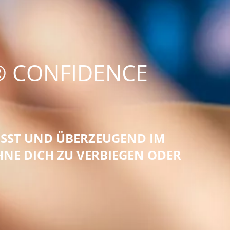
® CONFIDENCE
USST UND ÜBERZEUGEND IM
OHNE DICH ZU VERBIEGEN ODER