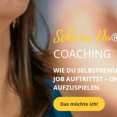
Schema Du
COACHING
WIE DU SELBSTBEW
JOB AUFTRITTST – 
AUFZUSPIELEN.
Das möchte ich!