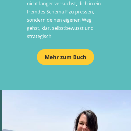
nicht länger versuchst, dich in ein
fremdes Schema F zu pressen,
sondern deinen eigenen Weg
gehst, klar, selbstbewusst und
strategisch.
Mehr zum Buch