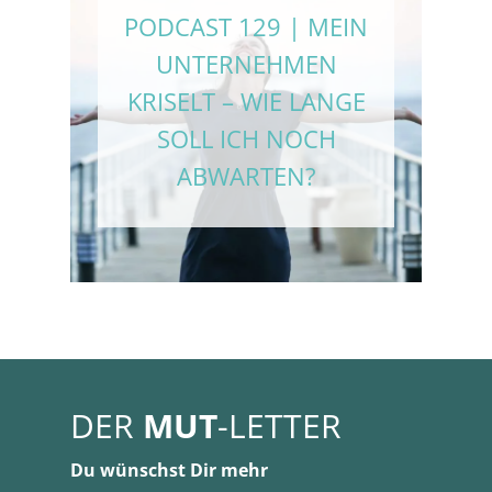
PODCAST 129 | MEIN
UNTERNEHMEN
KRISELT – WIE LANGE
SOLL ICH NOCH
ABWARTEN?
DER
MUT
-LETTER
Du wünschst Dir mehr