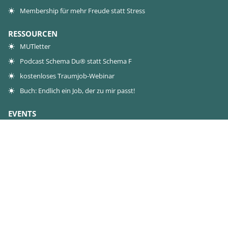
Membership für mehr Freude statt Stress
RESSOURCEN
MUTletter
Podcast Schema Du® statt Schema F
kostenloses Traumjob-Webinar
Buch: Endlich ein Job, der zu mir passt!
EVENTS
Live-Event
Workshops
0€-Workshop
KONTAKT
Kontakt
Presse
Jobs