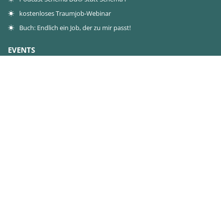
kostenloses Traumjob-Webinar
Buch: Endlich ein Job, der zu mir passt!
EVENTS
Live-Event
Workshops
0€-Workshop
KONTAKT
Kontakt
Presse
Jobs
B2B Angebote
VERNETZ DICH MIT MIR AUF