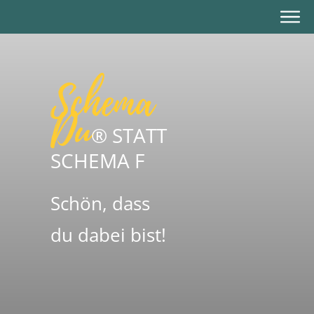
Schema
Du
® STATT
SCHEMA F
Schön, dass
du dabei bist!