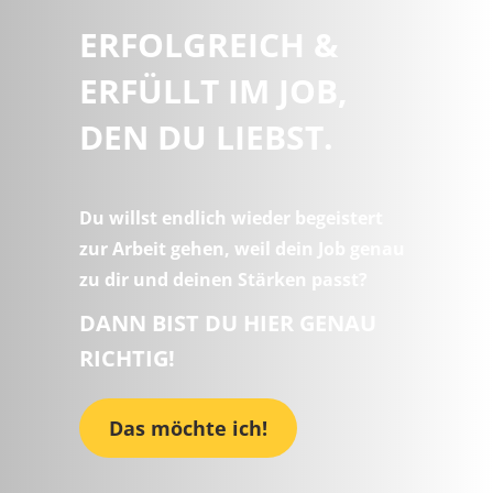
ERFOLGREICH &
ERFÜLLT IM JOB,
DEN DU LIEBST.
Du willst endlich wieder begeistert
zur Arbeit gehen, weil dein Job genau
zu dir und deinen Stärken passt?
DANN BIST DU HIER GENAU
RICHTIG!
Das möchte ich!