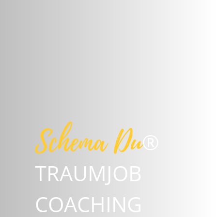
Schema Du
®
TRAUMJOB
COACHING