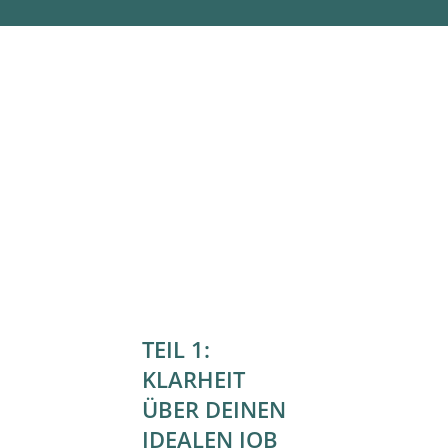
DAS ERWARTET DICH
IM SCHEMA DU®
TRAUMJOB COACHING
TEIL 1:
KLARHEIT
ÜBER DEINEN
IDEALEN JOB