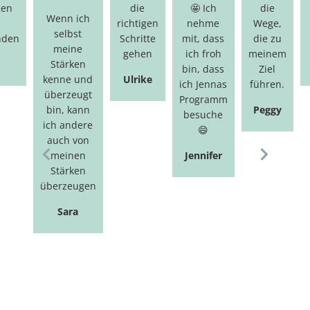
gen
die
🤩 Ich
die
Wenn ich
richtigen
nehme
Wege,
selbst
nden
Schritte
mit, dass
die zu
meine
gehen
ich froh
meinem
Stärken
bin, dass
Ziel
kenne und
Ulrike
ich Jennas
führen.
überzeugt
Programm
bin, kann
Peggy
besuche
ich andere
😄
auch von
meinen
Jennifer
Stärken
überzeugen
Sara