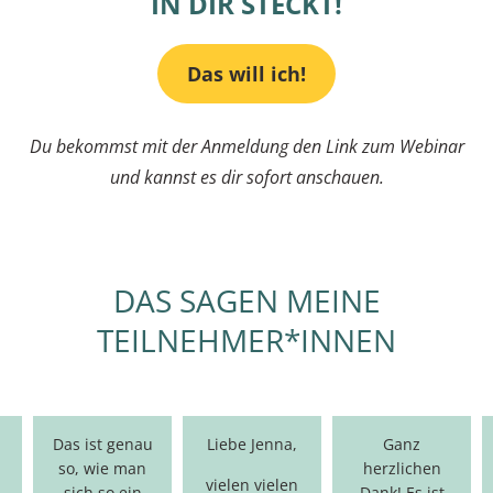
IN DIR STECKT!
Das will ich!
Du bekommst mit der Anmeldung den Link zum Webinar
und kannst es dir sofort anschauen.
DAS SAGEN MEINE
TEILNEHMER*INNEN
Das ist genau
Liebe Jenna,
Ganz
so, wie man
herzlichen
vielen vielen
sich so ein
Dank! Es ist