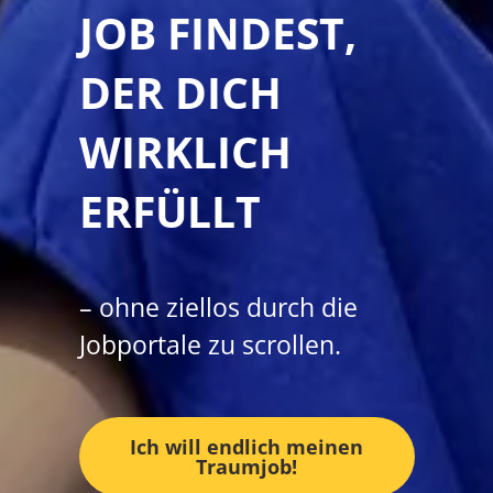
JOB FINDEST,
DER DICH
WIRKLICH
ERFÜLLT
– ohne ziellos durch die
Jobportale zu scrollen.
Ich will endlich meinen
Traumjob!