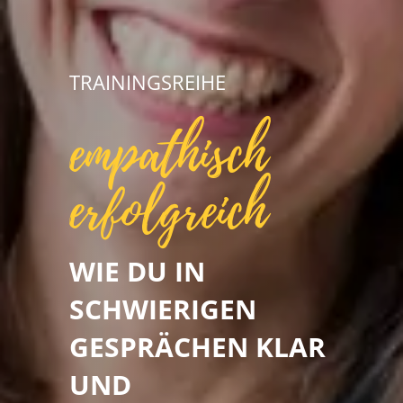
TRAININGSREIHE
empathisch
erfolgreich
WIE DU IN
SCHWIERIGEN
GESPRÄCHEN KLAR
UND