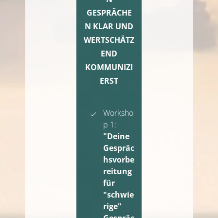
GESPRÄCHE
N KLAR UND
WERTSCHÄTZ
END
KOMMUNIZI
ERST
Worksho
p 1:
"Deine
Gespräc
hsvorbe
reitung
für
"schwie
rige"